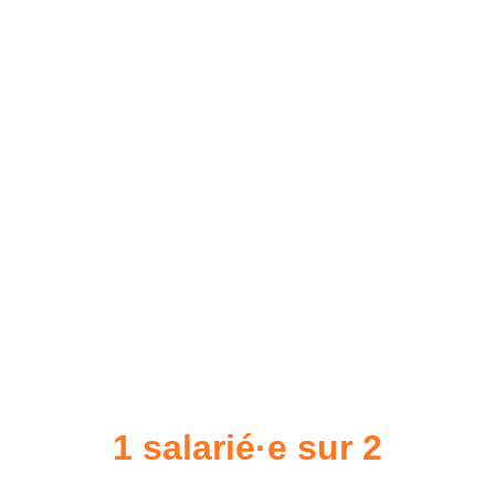
salarié·es et votre 
structure
Créer un environnement de travail respectueux et 
inclusif, c’est avant tout un levier puissant pour 
renforcer le bien-être, la motivation et l'engagement 
collectif.
1 salarié·e sur 2