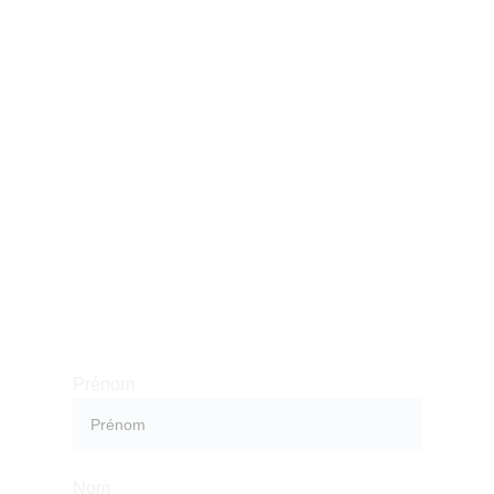
Nous contacter
Vous souhaitez en savoir plus ? 
Laissez-nous vos coordonnées et 
nous prendrons contact avec vous 
rapidement.
Prénom
Nom